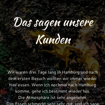
Das sagen unsere
Kunden
ist
Wir waren drei Tage lang in Hamburg und nach
S
t
dem ersten Besuch wollten wir immer wieder
Co
to
hier essen. Wenn ich nochmal nach Hamburg
s
in
komme, gehe ich bestimmt wieder hin.
se
Die Atmosphäre ist sehr angenehm.
C-
Das Essen schmeckt sehr sehr gut, und ich sage